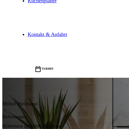
Küchenplaner
Kontakt & Anfahrt

TERMIN
Möbel Heilmann

Referenzen
Referenzen für Möbel Heilmann