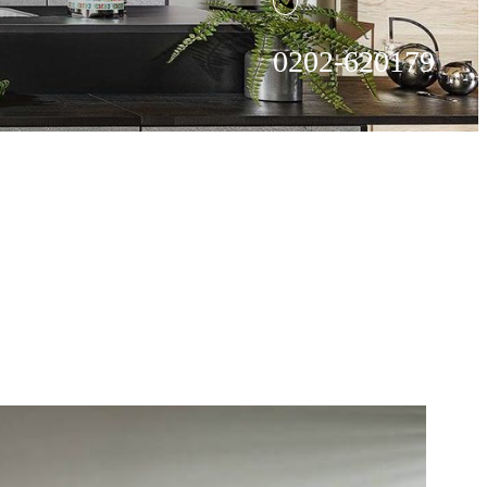

0202-620179