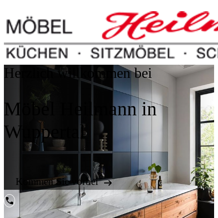
Herzlich willkommen bei
Möbel Heilmann in
Wuppertal
Kommen Sie vorbei

